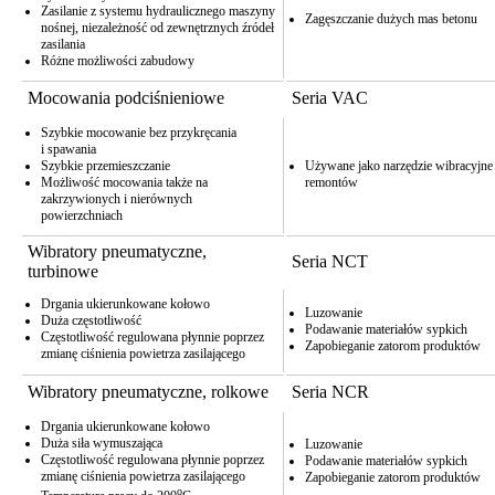
Zasilanie z systemu hydraulicznego maszyny
Zagęszczanie dużych mas betonu
nośnej, niezależność od zewnętrznych źródeł
zasilania
Różne możliwości zabudowy
Mocowania podciśnieniowe
Seria VAC
Szybkie mocowanie bez przykręcania
i spawania
Szybkie przemieszczanie
Używane jako narzędzie wibracyjne
Możliwość mocowania także na
remontów
zakrzywionych i nierównych
powierzchniach
Wibratory pneumatyczne,
Seria NCT
turbinowe
Drgania ukierunkowane kołowo
Luzowanie
Duża częstotliwość
Podawanie materiałów sypkich
Częstotliwość regulowana płynnie poprzez
Zapobieganie zatorom produktów
zmianę ciśnienia powietrza zasilającego
Wibratory pneumatyczne, rolkowe
Seria NCR
Drgania ukierunkowane kołowo
Duża siła wymuszająca
Luzowanie
Częstotliwość regulowana płynnie poprzez
Podawanie materiałów sypkich
zmianę ciśnienia powietrza zasilającego
Zapobieganie zatorom produktów
o