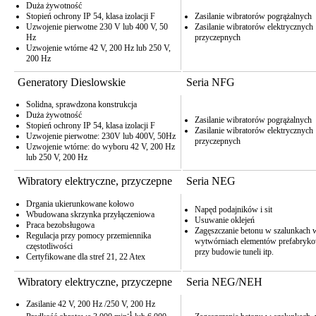
Duża żywotność
Stopień ochrony IP 54, klasa izolacji F
Zasilanie wibratorów pogrążalnych
Uzwojenie pierwotne 230 V lub 400 V, 50
Zasilanie wibratorów elektrycznych
Hz
przyczepnych
Uzwojenie wtórne 42 V, 200 Hz lub 250 V,
200 Hz
Generatory Dieslowskie
Seria NFG
Solidna, sprawdzona konstrukcja
Duża żywotność
Zasilanie wibratorów pogrążalnych
Stopień ochrony IP 54, klasa izolacji F
Zasilanie wibratorów elektrycznych
Uzwojenie pierwotne: 230V lub 400V, 50Hz
przyczepnych
Uzwojenie wtórne: do wyboru 42 V, 200 Hz
lub 250 V, 200 Hz
Wibratory elektryczne, przyczepne
Seria NEG
Drgania ukierunkowane kołowo
Napęd podajników i sit
Wbudowana skrzynka przyłączeniowa
Usuwanie oklejeń
Praca bezobsługowa
Zagęszczanie betonu w szalunkach 
Regulacja przy pomocy przemiennika
wytwórniach elementów prefabryk
częstotliwości
przy budowie tuneli itp.
Certyfikowane dla stref 21, 22 Atex
Wibratory elektryczne, przyczepne
Seria NEG/NEH
Zasilanie 42 V, 200 Hz /250 V, 200 Hz
-1