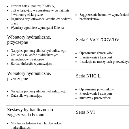
Poziom hałasu poniżej 70 dB(A)
Stół wibracyjny wyposażony w co najmniej
4 wibratory elektryczne
Zagęszczanie betonu w wytwórniac
Regulacja częstotliwości i amplitudy podczas
prefabrykatów
pracy
Wymiary zgodnie z wymogami Klienta
Wibratory hydrauliczne,
Seria CV/CC/CCV/DV
przyczepne
Napęd za pomocą silnika hydraulicznego
Opróżnianie zbiorników
Zasilane z układów hydraulicznych
Przesiewanie i transport
samochodów i traktorów
Instalacja na maszynach przewoźny
Bardzo duża siła wymuszająca
Wibratory hydrauliczne,
Seria NHG L
przyczepne
Opróżnianie pojemników
Napęd za pomocą silnika hydraulicznego
Przesiewanie i transport
Duża siła wymuszająca
»maszyny przewoźne«
Zestawy hydrauliczne do
Seria NVI
zagęszczania betonu
Montaż na ładowarkach lub koparkach
hydraulicznych