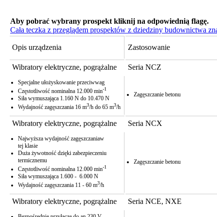
Aby pobrać wybrany prospekt kliknij na odpowiednią flagę.
Cała teczka z przeglądem prospektów z dziedziny budownictwa znajd
Opis urządzenia
Zastosowanie
Wibratory elektryczne, pogrążalne
Seria NCZ
Specjalne ułożyskowanie przeciwwag
-1
Częstotliwość nominalna 12.000 min
Zagęszczanie betonu
Siła wymuszająca 1.160 N do 10.470 N
3
3
Wydajność zagęszczania 16 m
/h do 65 m
/h
Wibratory elektryczne, pogrążalne
Seria NCX
Najwyższa wydajność zagęszczaniaw
tej klasie
Duża żywotność dzięki zabezpieczeniu
termicznemu
Zagęszczanie betonu
-1
Częstotliwość nominalna 12.000 min
Siła wymuszająca 1.600 - 6.000 N
3
Wydajność zagęszczania 11 - 60 m
/h
Wibratory elektryczne, pogrążalne
Seria NCE, NXE
Bezpośrednie przyłącze do an 230 V