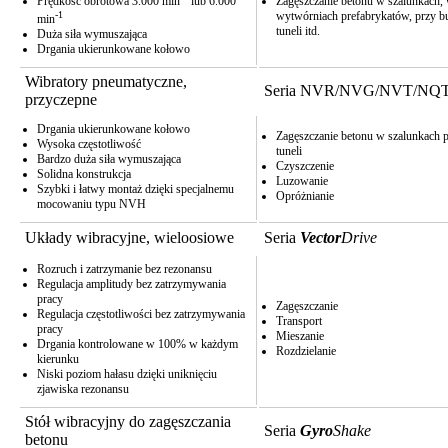
Prędkość obrotowa 3.000 min
lub 6.000
Zagęszczanie betonu w szalunkach,
-1
wytwórniach prefabrykatów, przy 
min
tuneli itd.
Duża siła wymuszająca
Drgania ukierunkowane kołowo
Wibratory pneumatyczne,
Seria NVR/NVG/NVT/NQ
przyczepne
Drgania ukierunkowane kołowo
Zagęszczanie betonu w szalunkach 
Wysoka częstotliwość
tuneli
Bardzo duża siła wymuszająca
Czyszczenie
Solidna konstrukcja
Luzowanie
Szybki i łatwy montaż dzięki specjalnemu
Opróżnianie
mocowaniu typu NVH
Układy wibracyjne, wieloosiowe
Seria
Vector
Drive
Rozruch i zatrzymanie bez rezonansu
Regulacja amplitudy bez zatrzymywania
pracy
Zagęszczanie
Regulacja częstotliwości bez zatrzymywania
Transport
pracy
Mieszanie
Drgania kontrolowane w 100% w każdym
Rozdzielanie
kierunku
Niski poziom hałasu dzięki uniknięciu
zjawiska rezonansu
Stół wibracyjny do zagęszczania
Seria
Gyro
Shake
betonu