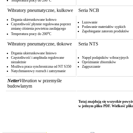
Temperatura pracy do 200
C
Wibratory pneumatyczne, kulkowe
Seria NCB
Drgania ukierunkowane kołowo
Luzowanie
Częstotliwość płynnie regulowana poprzez
Podawanie materiałów sypkich
zmianę ciśnienia powietrza zasilającego
Zapobieganie zatorom produktów
o
Temperatura pracy do 200
C
Wibratory pneumatyczne, tłokowe
Seria NTS
Drgania ukierunkowane liniowo
Częstotliwość i amplituda regulowane
Napęd podajników wibracyjnych
niezależnie
Opróżnianie zbiorników
Możliwa praca synchroniczna od NT S350
Zagęszczanie
Natychmiastowy rozruch i zatrzymanie
Netter
Vibration
w przemyśle
budowlanym
Tutaj znajdują się wszystkie powyżs
w jednym pliku PDF. Wielkość pli