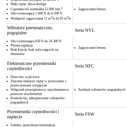
Mały ciężar, łatwa obsługa
-1
Częstotliwość nominalna 12.000 min
Zagęszczanie betonu
Siła wymuszająca 1.600 N do 6.500 N
3
3
Wydajność zagęszczania 11 m
/h do 65 m
/h
Wibratory pneumatyczne,
Seria NVL
pogrążalne
Siła wymuszająca 650 N do 34.300 N
Płynna regulacja
Zagęszczanie betonu
Brak łożysk, brak zużywających się
elementów
Elektroniczne przemienniki
Seria NFC
częstotliwości
Duża moc wyjściowa
Znacznie mniejszy ciężar w porównaniu z
przetwornicami wirującymi
Wyłącznik przeciążeniowy, natychmiastowe
Zasilanie wibratorów pogrążalnych
ponowne uruchomienie
Kontrola faz, zabezpieczenie wibratorów
pogrążalnych
Przemienniki częstotliwości i
Seria FSW
napięcia
Solidna, sprawdzona konstrukcja