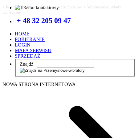
>
>
>
>
home
Produkty
Urządzenia przemysłowe
Wieloosiowe układy
wibracyjne
+ 48 32 205 09 47
HOME
POBIERANIE
LOGIN
MAPA SERWISU
SPRZEDAŻ
Znajdź
NOWA STRONA INTERNETOWA