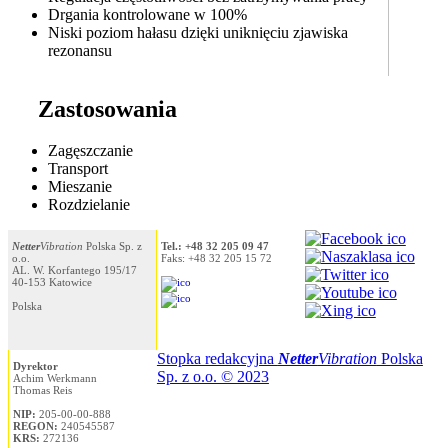
Drgania kontrolowane w 100%
Niski poziom hałasu dzięki uniknięciu zjawiska
rezonansu
Zastosowania
Zagęszczanie
Transport
Mieszanie
Rozdzielanie
Netter
Vibration
Polska Sp. z
Tel.: +48 32 205 09 47
o.o.
Faks: +48 32 205 15 72
AL. W. Korfantego 195/17
40-153 Katowice
Polska
Stopka redakcyjna
Netter
Vibration
Polska
Dyrektor
Sp. z o.o. © 2023
Achim Werkmann
Thomas Reis
NIP:
205-00-00-888
REGON:
240545587
KRS:
272136