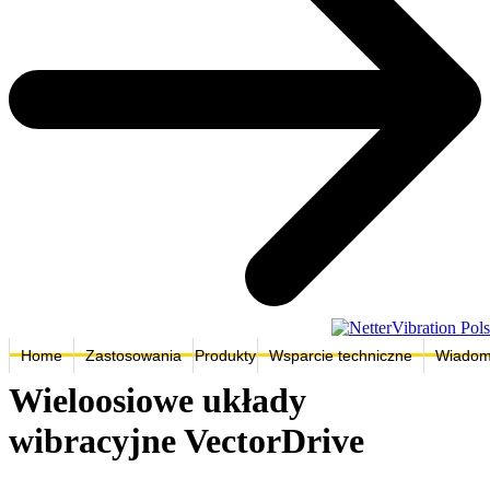
Home
Zastosowania
Produkty
Wsparcie techniczne
Wiadom
Wieloosiowe układy
wibracyjne VectorDrive