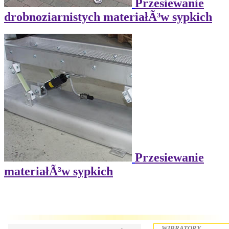
Przesiewanie
drobnoziarnistych materiałÃ³w sypkich
Przesiewanie
materiałÃ³w sypkich
WIBRATORY