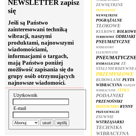
NEWSLETTER zapisz
ZEWNĘTRZNE
się
PRZYCZEPNE
WEWNĘTRZNE
POGRĄŻALNE
Jeśli są Państwo
TŁOKOWE
zainteresowani techniką
KULKOWE
ROLKOW
wibracji, naszymi
ODBIJAKI
TURBINOWE
PNEUMATYCZNE
produktami, najnowszymi
WIBRATORY
wiadomościami,
ELEKTRYCZNE
informacjami o targach,
PNEUMATYCZN
mają Państwo poniżej
ZE
HYDRAULICZNE
możliwość zapisania się do
STALI NIERDZEWNE
PRZEMYSŁOWE
grupy osób otrzymujących
BUDOWLANE
PŁYTA
najnowsze wiadomości.
WIBRACYJNA
NAPĘDY
STOŁY
WIBRACYJNE
Użytkownik
PODAJNIKI
PRZENOŚNIKI
DOZOWNIKI
RYNNY
E-mail
PRZESIEWACZE
ZSUWNIE
WSTRZĄSARKI
TECHNIKA
WIBRACYJNA