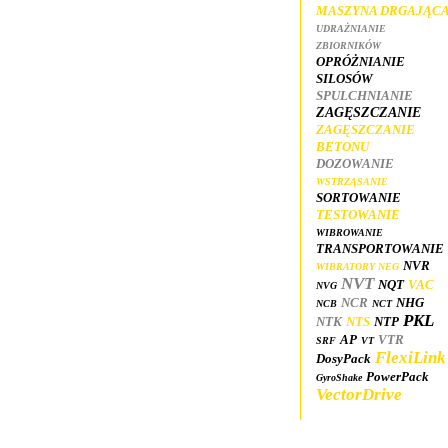
MASZYNA DRGAJĄC
UDRAŻNIANIE
ZBIORNIKÓW
OPRÓŻNIANIE
SILOSÓW
SPULCHNIANIE
ZAGĘSZCZANIE
ZAGĘSZCZANIE
BETONU
DOZOWANIE
WSTRZĄSANIE
SORTOWANIE
TESTOWANIE
WIBROWANIE
TRANSPORTOWANIE
NVR
WIBRATORY NEG
NVT
NQT
VAC
NVG
NCR
NHG
NCB
NCT
PKL
NTK
NTS
NTP
AP
VTR
SRF
VT
Flexi
Link
Dosy
Pack
Power
Pack
Gyro
Shake
Vector
Drive