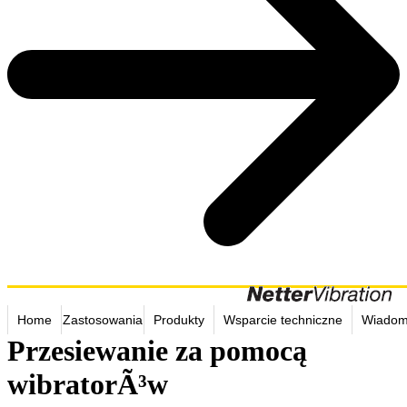
Home
Zastosowania
Produkty
Wsparcie techniczne
Wiadom
Przesiewanie za pomocą
wibratorÃ³w