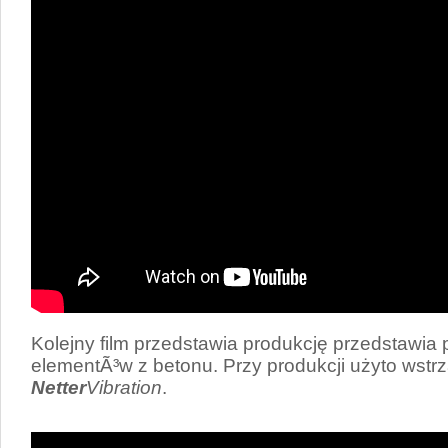
Kolejny film przedstawia produkcję przedstawia
elementÃ³w z betonu. Przy produkcji użyto wstr
Netter
Vibration
.