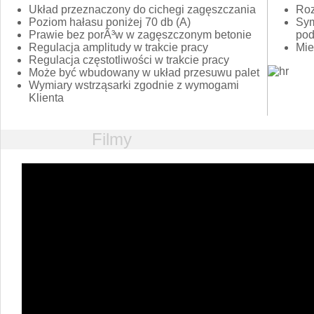
Układ przeznaczony do cichegi zagęszczania
Roz
Poziom hałasu poniżej 70 db (A)
Sym
Prawie bez porÃ³w w zagęszczonym betonie
pod
NV-
Polska
.pl
Regulacja amplitudy w trakcie pracy
Mie
Regulacja częstotliwości w trakcie pracy
Może być wbudowany w układ przesuwu palet
Wymiary wstrząsarki zgodnie z wymogami
Klienta
Filmy