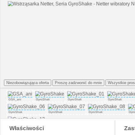
GSA_ani
GyroShak
GyroShak
GyroShak
GyroShak
GyroShak
GyroShak
Gyr
GyroShak
Właściwości
Zas