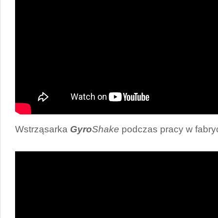
Wstrząsarka
Gyro
Shake
podczas pracy w fabry