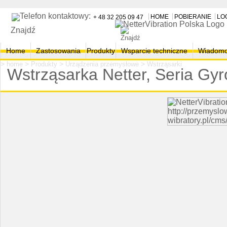
HOME
POBIERANIE
LO
+ 48 32 205 09 47
Znajdź
Home
Zastosowania
Produkty
Wsparcie techniczne
Wiadomo
>
>
>
>
home
Produkty
Urządzenia przemysłowe
Wstrząsarki
Wstrząsarka Netter, Seria Gy
- Netter wibratory NetterVibration wibrator