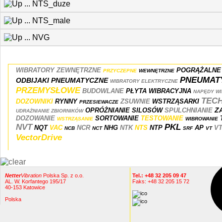
NTS_duze
NTS_male
NVG
WIBRATORY ZEWNĘTRZNE
POGRĄŻALNE
PRZYCZEPNE
WEWNĘTRZNE
PNEUMAT
ODBIJAKI PNEUMATYCZNE
WIBRATORY ELEKTRYCZNE
PRZEMYSŁOWE
BUDOWLANE
PŁYTA WIBRACYJNA
NAPĘDY W
TEC
DOZOWNIKI
RYNNY
ZSUWNIE
WSTRZĄSARKI
PRZESIEWACZE
Z
OPRÓŻNIANIE SILOSÓW
SPULCHNIANIE
UDRAŻNIANIE ZBIORNIKÓW
DOZOWANIE
SORTOWANIE
TESTOWANIE
WSTRZĄSANIE
WIBROWANIE
NVT
PKL
NQT
VAC
NCR
NHG
NTK
NTS
NTP
AP
V
NCB
NCT
SRF
VT
Vector
Drive
Netter
Vibration
Polska Sp. z o.o.
Tel.: +48 32 205 09 47
AL. W. Korfantego 195/17
Faks: +48 32 205 15 72
40-153 Katowice
Polska