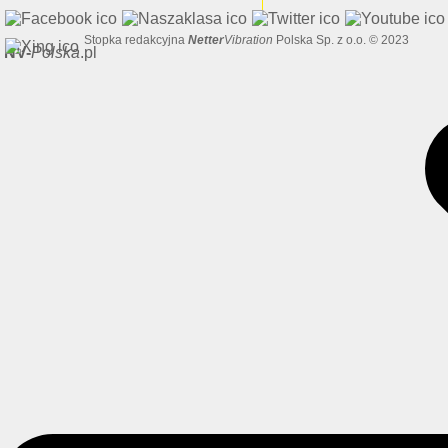
Stopka redakcyjna
Netter
Vibration
Polska Sp. z o.o. © 2023
NV-
Polska
.pl