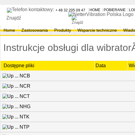
HOME
POBIERANIE
LO
+ 48 32 205 09 47
Znajdź
Home
Zastosowania
Produkty
Wsparcie techniczne
Wiado
Instrukcje obsługi dla wibrato
Dostępne pliki
Data
Wi
NCB
NCR
NCT
NHG
NTK
NTP