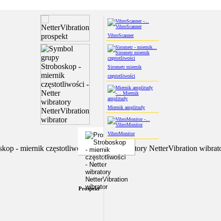
VibroScanner
Sirometr miernik
częstotliwości
Miernik amplitudy
VibroMonitor
Prospekt