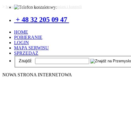
>
>
>
home
Produkty
Systemy pomiaru i kontroli
+ 48 32 205 09 47
HOME
POBIERANIE
LOGIN
MAPA SERWISU
SPRZEDAŻ
Znajdź
NOWA STRONA INTERNETOWA