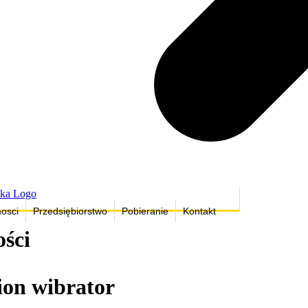
osci
Przedsiębiorstwo
Pobieranie
Kontakt
ości
ion wibrator